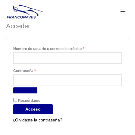
Ir
Obligatorio
Obligatorio
al
contenido
Acceder
Nombre de usuario o correo electrónico
*
Contraseña
*
Recuérdame
Acceso
¿Olvidaste la contraseña?